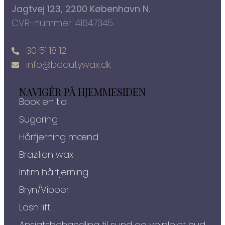
Jagtvej 123, 2200 København N.
CVR-nummer: 41647345
30 51 18 12
info@beautywax.dk
NAVIGÉR PÅ HJEMMESIDEN
Book en tid
Sugaring
Hårfjerning mænd
Brazilian wax
Intim hårfjerning
Bryn/Vipper
Lash lift
Ansigtsbehandling til sund og velplejet hud