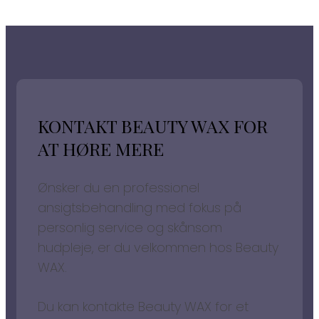
KONTAKT BEAUTY WAX FOR
AT HØRE MERE
Ønsker du en professionel
ansigtsbehandling med fokus på
personlig service og skånsom
hudpleje, er du velkommen hos Beauty
WAX.
Du kan kontakte Beauty WAX for et