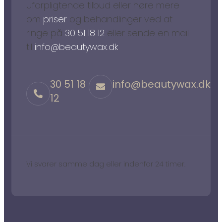
uforpligtende tilbud eller høre mere
om
priser
og behandlinger ved at
ringe på
30 51 18 12
eller sende en mail
til
info@beautywax.dk
.
30 51 18
info@beautywax.dk
12
Vi svarer samme dag eller indenfor 24 timer.