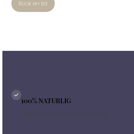
Book en tid
100% NATURLIG
Sugaring er 100% naturlig hårfjerning.