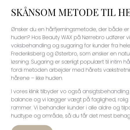
SKÅNSOM METODE TIL H
Ønsker du en hårfjerningsmetode, der både er 
huden? Hos Beauty WAX på Nørrebro udfører vi
voksbehandling
og sugaring for kunder fra he
Frederiksberg og Østerbro, som ønsker en natur
løsning. Sugaring er særligt populært til
intim hå
fordi metoden arbejder med hårets vækstretn
hårene – ikke huden.
I vores klinik tilbyder vo også
ansigtsbehandling
balance og vi lægger vægt på faglighed, rolig
rammer. Vi behandler kunder i alle aldre og tilp
hudtype og område, så du får det mest behagel