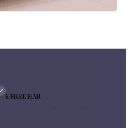
FÆRRE HÅR
Hårene bliver med tiden blødere og færre.