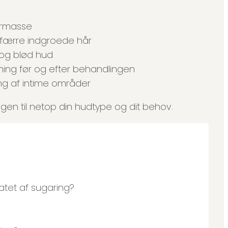
kermasse
g færre indgroede hår
 og blød hud
dning før og efter behandlingen
g af intime områder
ingen til netop din hudtype og dit behov.
tatet af sugaring?