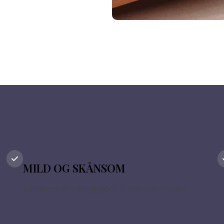
MILD OG SKÅNSOM
Sugaring er særlig godt til sarte områder.