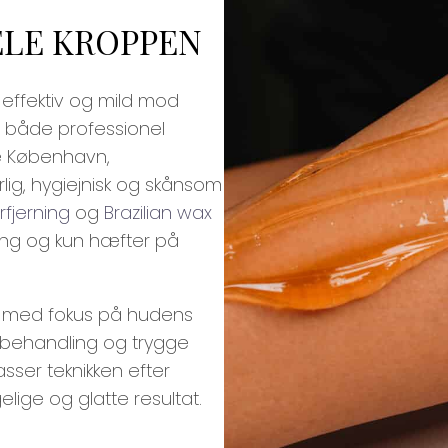
ELE KROPPEN
effektiv og mild mod
 både professionel
le København,
lig, hygiejnisk og skånsom
rfjernin
g
og
Brazilian wax
ing og kun hæfter på
med fokus på hudens
 behandling og trygge
asser teknikken efter
ige og glatte resultat.