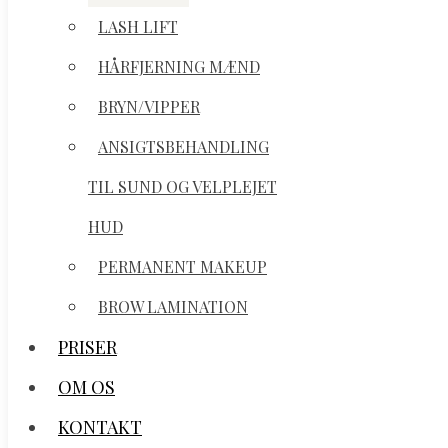
LASH LIFT
LASH LIFT
HÅRFJERNING MÆND
HÅRFJERNING MÆND
BRYN/VIPPER
BRYN/VIPPER
ANSIGTSBEHANDLING
ANSIGTSBEHANDLING
TIL SUND OG VELPLEJET
TIL SUND OG VELPLEJET
HUD
HUD
PERMANENT MAKEUP
PERMANENT MAKEUP
BROW LAMINATION
BROW LAMINATION
PRISER
PRISER
OM OS
OM OS
KONTAKT
KONTAKT