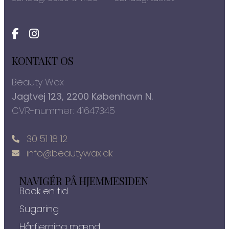
KONTAKT OS
Beauty Wax
Jagtvej 123, 2200 København N.
CVR-nummer: 41647345
30 51 18 12
info@beautywax.dk
NAVIGÉR PÅ HJEMMESIDEN
Book en tid
Sugaring
Hårfjerning mænd