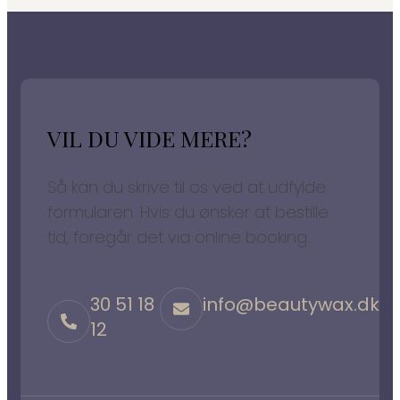
VIL DU VIDE MERE?
Så kan du skrive til os ved at udfylde
formularen. Hvis du ønsker at bestille
tid, foregår det via online booking.
30 51 18
info@beautywax.dk
12